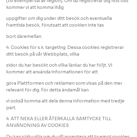
(till exempel val av region). Om du registrerar dig hos oss
kommer vi att komma ihåg
uppgifter om dig under ditt besök och eventuella
framtida besök, förutsatt att cookien inte tas
bort däremellan.
4. Cookies för s.k. targeting. Dessa cookies registrerar
ditt besök på vår Webbplats, vilka
sidor du har besökt och vilka länkar du har följt. Vi
kommer att använda informationen för att
göra Plattformen och reklamen som visas på den mer
relevant för dig. För detta ändamål kan
vi också komma att dela denna information med tredje
part.
4. ATT NEKA ELLER ÅTERKALLA SAMTYCKE TILL
ANVÄNDNING AV COOKIES
Du kan själv välja om du vill acceptera att ta emot cookies