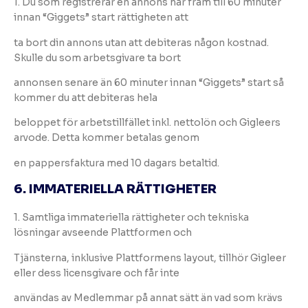
1. Du som registrerar en annons har fram till 60 minuter
innan “Giggets” start rättigheten att
ta bort din annons utan att debiteras någon kostnad.
Skulle du som arbetsgivare ta bort
annonsen senare än 60 minuter innan “Giggets” start så
kommer du att debiteras hela
beloppet för arbetstillfället inkl. nettolön och Gigleers
arvode. Detta kommer betalas genom
en pappersfaktura med 10 dagars betaltid.
6. IMMATERIELLA RÄTTIGHETER
1. Samtliga immateriella rättigheter och tekniska
lösningar avseende Plattformen och
Tjänsterna, inklusive Plattformens layout, tillhör Gigleer
eller dess licensgivare och får inte
användas av Medlemmar på annat sätt än vad som krävs