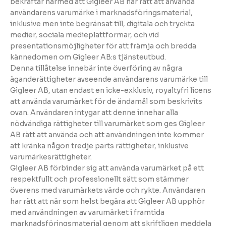
bekräftar härmed att Gigleer AB har rätt att använda
användarens varumärke i marknadsföringsmaterial,
inklusive men inte begränsat till, digitala och tryckta
medier, sociala medieplattformar, och vid
presentationsmöjligheter för att främja och bredda
kännedomen om Gigleer AB:s tjänsteutbud.
Denna tillåtelse innebär inte överföring av några
äganderättigheter avseende användarens varumärke till
Gigleer AB, utan endast en icke-exklusiv, royaltyfri licens
att använda varumärket för de ändamål som beskrivits
ovan. Användaren intygar att denne innehar alla
nödvändiga rättigheter till varumärket som ges Gigleer
AB rätt att använda och att användningen inte kommer
att kränka någon tredje parts rättigheter, inklusive
varumärkesrättigheter.
Gigleer AB förbinder sig att använda varumärket på ett
respektfullt och professionellt sätt som stämmer
överens med varumärkets värde och rykte. Användaren
har rätt att när som helst begära att Gigleer AB upphör
med användningen av varumärket i framtida
marknadsföringsmaterial genom att skriftligen meddela